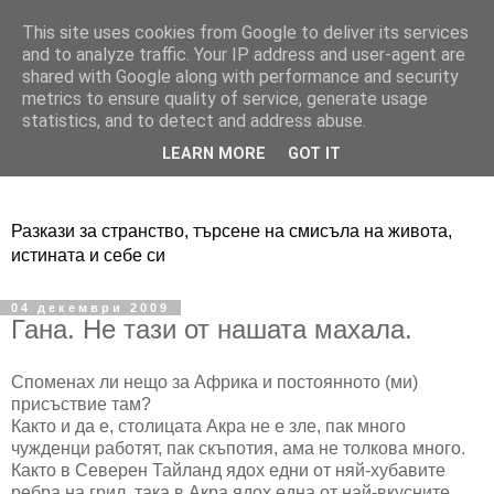
This site uses cookies from Google to deliver its services
Adventure Live
and to analyze traffic. Your IP address and user-agent are
shared with Google along with performance and security
metrics to ensure quality of service, generate usage
statistics, and to detect and address abuse.
LEARN MORE
GOT IT
Разкази за странство, търсене на смисъла на живота,
истината и себе си
04 декември 2009
Гана. Не тази от нашата махала.
Споменах ли нещо за Африка и постоянното (ми)
присъствие там?
Както и да е, столицата Акра не е зле, пак много
чужденци работят, пак скъпотия, ама не толкова много.
Както в Северен Тайланд ядох едни от няй-хубавите
ребра на грил, така в Акра ядох една от най-вкусните