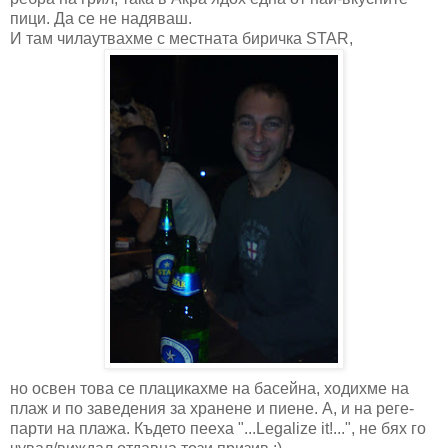
пици. Да се не надяваш.
И там чилаутвахме с местната биричка STAR,
но освен това се плацикахме на басейна, ходихме на
плаж и по заведения за хранене и пиене. А, и на реге-
парти на плажа. Където пееха "...Legalize it!...", не бях го