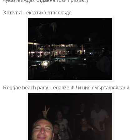
чувал/виждал отдавна този призив :)
Хотелът - екзотика отвсякъде
Reggae beach party. Legalize it!!! и ние смъртафлясани