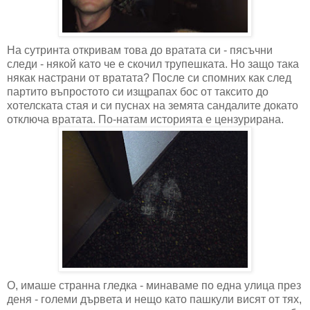
На сутринта откривам това до вратата си - пясъчни
следи - някой като че е скочил трупешката. Но защо така
някак настрани от вратата? После си спомних как след
партито въпростото си изщрапах бос от таксито до
хотелската стая и си пуснах на земята сандалите докато
отключа вратата. По-натам историята е цензурирана.
О, имаше странна гледка - минаваме по една улица през
деня - големи дървета и нещо като пашкули висят от тях,