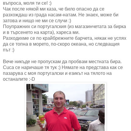
въпроса, моля ти се! :)
Чак после някой ми каза, че било опасно да се
разхождаш из града насам-натам. Не знаех, може би
затова и нищо не ми се случи :)
Поупражних си португалския (из магазинчетата за бирка
и в търсенето на карта), хареса ми.
Разходихме се по крайбрежните барчета, някак не успях
да се топна в морето, по-скоро океана, но следващия
път :)
Вече никъде не пропускам да пробвам местната бира.
Cuca се наричаше тя тук :) Нямате на представа как се
пазарува с моя португалски и езикът на тялото на
останалите :-D