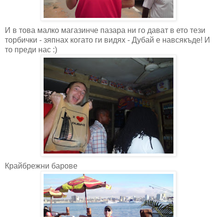
И в това малко магазинче пазара ни го дават в ето тези
торбички - зяпнах когато ги видях - Дубай е навсякъде! И
то преди нас :)
Крайбрежни барове