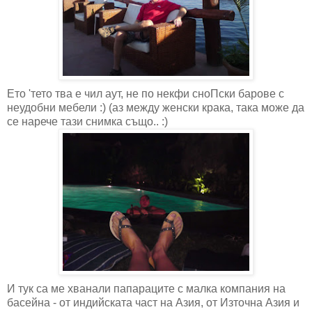
Ето 'тето тва е чил аут, не по некфи сноПски барове с
неудобни мебели :) (аз между женски крака, така може да
се нарече тази снимка също.. :)
И тук са ме хванали папараците с малка компания на
басейна - от индийската част на Азия, от Източна Азия и