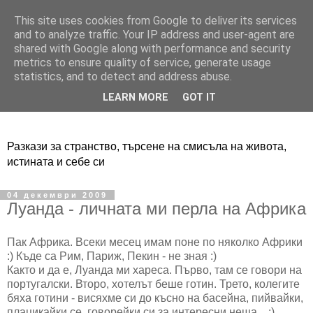
This site uses cookies from Google to deliver its services
Adventure Live
and to analyze traffic. Your IP address and user-agent are
shared with Google along with performance and security
metrics to ensure quality of service, generate usage
statistics, and to detect and address abuse.
LEARN MORE
GOT IT
Разкази за странство, търсене на смисъла на живота,
истината и себе си
04 декември 2009
Луанда - личната ми перла на Африка
Пак Африка. Всеки месец имам поне по няколко Африки
:) Къде са Рим, Париж, Пекин - не зная :)
Както и да е, Луанда ми хареса. Първо, там се говори на
португалски. Второ, хотелът беше готин. Трето, колегите
бяха готини - висяхме си до късно на басейна, пийвайки,
плацикайки се, говорейки си за интересни неща... :)