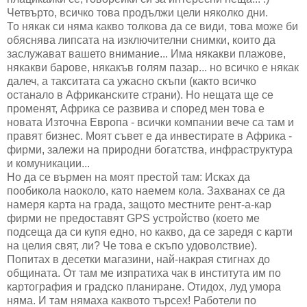
Четвърто, всичко това продължи цели няколко дни.
То някак си няма какво толкова да се види, това може би
обяснява липсата на изключителни снимки, които да
заслужават вашето внимание... Има някакви плажове,
някакви барове, някакъв голям пазар... но всичко е някак
далеч, а такситата са ужасно скъпи (както всичко
останало в Африканските страни). Но нещата ще се
променят, Африка се развива и според мен това е
новата Източна Европа - всички компании вече са там и
правят бизнес. Моят съвет е да инвестирате в Африка -
фирми, залежи на природни богатства, инфраструктура
и комуникации...
Но да се върмен на моят престой там: Исках да
пообикола наоколо, като наемем кола. Захванах се да
намеря карта на града, защото местните рент-а-кар
фирми не предоставят GPS устройство (което ме
подсеща да си купя едно, но какво, да се заредя с карти
на целия свят, ли? Че това е скъпо удоволствие).
Попитах в десетки магазини, най-накрая стигнах до
общината. От там ме изпратиха чак в института им по
картография и градско планиране. Отидох, луд умора
няма. И там нямаха каквото търсех! Работели по