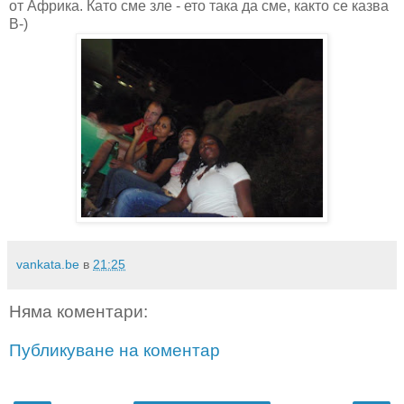
от Африка. Като сме зле - ето така да сме, както се казва
B-)
vankata.be
в
21:25
Няма коментари:
Публикуване на коментар