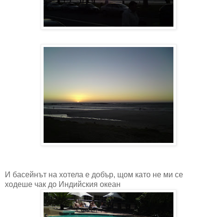
И басейнът на хотела е добър, щом като не ми се
ходеше чак до Индийския океан