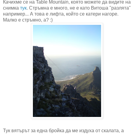
Качихме се на Table Mountain, която можете да видите на
снимка
тук
. Стръмна е много, не е като Витоша "разлята"
например... А това е лифта, който се катери нагоре.
Малко е стръмно, а? :)
Тук вятърът за една бройка да ме издуха от скалата, а