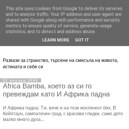
This site uses cookies from Google to deliver its services
Adventure Live
and to analyze traffic. Your IP address and user-agent are
shared with Google along with performance and security
metrics to ensure quality of service, generate usage
statistics, and to detect and address abuse.
LEARN MORE
GOT IT
Разкази за странство, търсене на смисъла на живота,
истината и себе си
31 януари 2009
Africa Bamba, което аз си го
превеждам като И Африка падна
И Африка падна. Т.е. вече и на този континент бях. В
Кейптаун, симпатичен град, с красиви гледки, само дето
малко много духа...