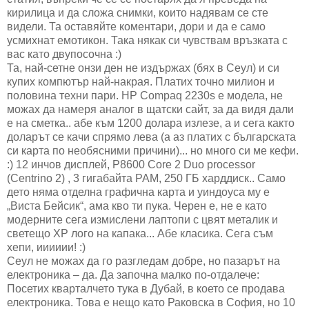
кирилица и да сложа снимки, които надявам се сте
видели. Та оставяйте коментари, дори и да е само
усмихнат емотикон. Така някак си чувствам връзката с
вас като двупосочна :)
Та, най-сетне онзи ден не издържах (бях в Сеул) и си
купих компютър най-накрая. Платих точно милион и
половина техни пари. HP Compaq 2230s е модела, не
можах да намеря аналог в щатски сайт, за да видя дали
е на сметка.. абе към 1200 долара излезе, а и сега както
доларът се качи спрямо лева (а аз платих с българската
си карта по необясними причини)... но много си ме кефи.
:) 12 инчов дисплей, Р8600 Core 2 Duo processor
(Centrino 2) , 3 гигабайта РАМ, 250 ГБ харддиск.. Само
дето няма отделна графична карта и уиндоуса му е
„Виста Бейсик“, ама кво ти пука. Черен е, не е като
модерните сега измислени лаптопи с цвят металик и
светещо ХР лого на капака... Абе класика. Сега съм
хепи, ииииии! :)
Сеул не можах да го разгледам добре, но пазарът на
електроника – да. Да започна малко по-отдалече:
Посетих кварталчето тука в Дубай, в което се продава
електроника. Това е нещо като Раковска в София, но 10