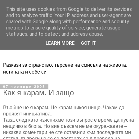
This site uses cookies from Google to deliver its services
Adventure Live
and to analyze traffic. Your IP address and user-agent are
shared with Google along with performance and security
metrics to ensure quality of service, generate usage
statistics, and to detect and address abuse.
LEARN MORE
GOT IT
Разкази за странство, търсене на смисъла на живота,
истината и себе си
07 ноември 2008
Как я карам. И защо
Въобще не я карам. Не карам никоя нищо. Чакам да
проявят инициатива.
Така, след като изяснихме този въпрос е време да пусна
нещичко в блога. Но вие съвсем не ме окуражавате –
никакви коментари не сте оставили към последната ми
статия, въпреки че се се постарях да я преведа на