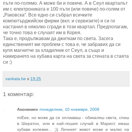
пъти по-голямо. А може би и повече. А в Сеул кварталът
им с електрониката е 100 пъти (или повече) по-голям от
„Раковска“. Все едно си събрал всичките
компютърджийски фирми (вкл. и сервизите) и си ги
настанил в няколко сгради в този квартал. Предполагам,
че точно това е случаят им в Корея.
Така е, продължавам да джиткам по света. Засега
единственият ми проблем с това е, че забравих да си
купя магнитче за хладилник от Сеул, а също и
намирането на хубава карта на света за стената в стаята
си :)
vankata.be
в
19:25
1 коментар:
Анонимен
понеделник, 10 ноември, 2008
miЕее, но може да се оплакваш - обикаляш света, спиш
в Шератон, или в най-лошия случай в Мариот, имаш
хубави колежки... ;)) Личният живот може и малко на