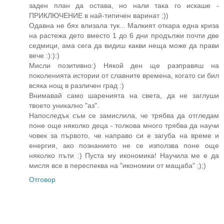
заден план да остава, но нали така го искаше -
ПРИКЛЮЧЕНИЕ в най-типичен варинат ;))
Одавна не бях влизала тук... Малкият откара една криза
на растежа дето вместо 1 до 6 дни продължи почти две
седмици, ама сега да видиш какви неща може да прави
вече :):):)
Мисли позитивно:) Някой ден ще разправяш на
поколенията истории от славните времена, когато си бил
всяка нощ в различен град :)
Внимавай само шаренията на света, да не заглуши
твоето уникално "аз".
Напоследък съм се замислила, че трябва да отгледам
поне още няколко деца - толкова много трябва да научи
човек за първото, че направо си е загуба на време и
енергия, ако познанието не се използва поне още
няколко пъти :) Пуста му икономика! Научила ме е да
мисля все в переспеква на "икономии от мащаба" ;);)
Отговор