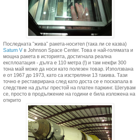
Последната "жива" ракета-носител (така ли се казва)
Saturn V
в Johnson Space Center. Това е най-голямата и
мощна ракета в историята, достигнала реална
експлоатация - дълга е 110 метра (!) и там некфи 300
тона май може да носи като полезен товар. Използвана
е от 1967 до 1973, като са изстреляни 13 такива. Тази
точно е реставрирана след като доста се е поскапала в
следствие на дълъг престой на платен паркинг. Шегувам
се, просто в продължение на години е била изложена на
открито