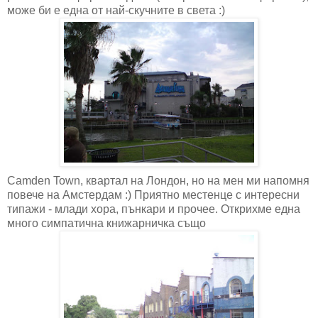
може би е една от най-скучните в света :)
Camden Town, квартал на Лондон, но на мен ми напомня
повече на Амстердам :) Приятно местенце с интересни
типажи - млади хора, пънкари и прочее. Открихме една
много симпатична книжарничка също