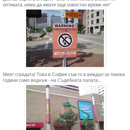
оптиката, няма да имате още известно време нет"
Мият сградата! Това в София съм го в виждал за токова
години само веднъж - на Съдебната палата...