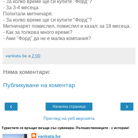
- За колко време ще си купите "Форд"?
- За 3-4 месеца.
Попитали митничаря:
- За колко време ще си купите "Форд"?
Митничарят помислил, помислил и казал: за 18 месеца.
- Как за толкова много време?
- Ами "Форд" да не е малка компания?
vankata.be
в
2:00
Няма коментари:
Публикуване на коментар
‹
›
Начална страница
Преглед на уеб версията
Туристите се връщат вкъщи със сувенири. Пътешествениците - с истории!
vankata.be