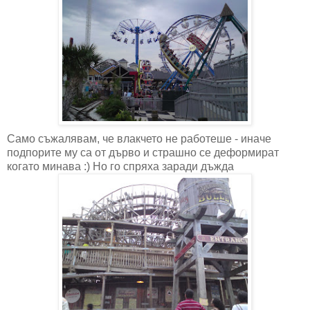
Само съжалявам, че влакчето не работеше - иначе
подпорите му са от дърво и страшно се деформират
когато минава :) Но го спряха заради дъжда