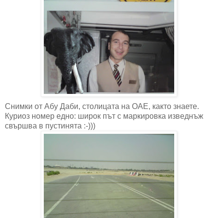
Снимки от Абу Даби, столицата на ОАЕ, както знаете.
Куриоз номер едно: широк път с маркировка изведнъж
свършва в пустинята :-)))