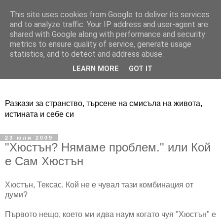
This site uses cookies from Google to deliver its services
Adventure Live
and to analyze traffic. Your IP address and user-agent are
shared with Google along with performance and security
metrics to ensure quality of service, generate usage
statistics, and to detect and address abuse.
LEARN MORE
GOT IT
Разкази за странство, търсене на смисъла на живота,
истината и себе си
23 юли 2009
"Хюстън? Нямаме проблем." или Кой
е Сам Хюстън
Хюстън, Тексас. Кой не е чувал тази комбинация от
думи?
Първото нещо, което ми идва наум когато чуя "Хюстън" е