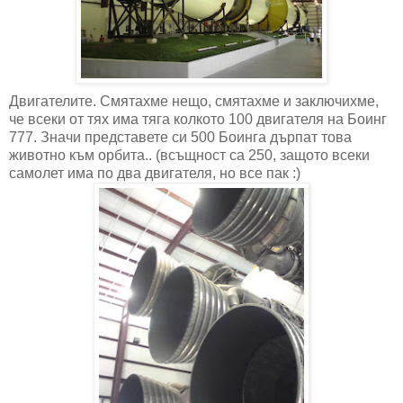
Двигателите. Смятахме нещо, смятахме и заключихме,
че всеки от тях има тяга колкото 100 двигателя на Боинг
777. Значи представете си 500 Боинга дърпат това
животно към орбита.. (всъщност са 250, защото всеки
самолет има по два двигателя, но все пак :)