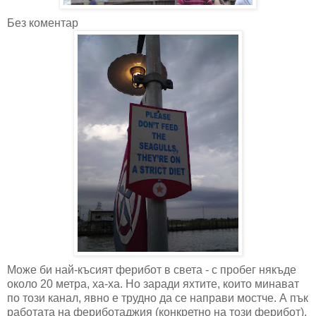
Без коментар
Може би най-късият ферибот в света - с пробег някъде
около 20 метра, ха-ха. Но заради яхтите, които минават
по този канал, явно е трудно да се направи мостче. А пък
работата на фериботаджия (конкретно на този ферибот),