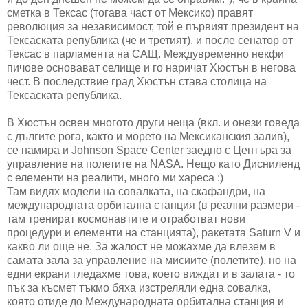
сметка в Тексас (тогава част от Мексико) правят
революция за независимост, той е първият президент на
Тексаската република (че и третият), и после сенатор от
Тексас в парламента на САЩ. Междувременно некфи
пичове основават селище и го наричат Хюстън в негова
чест. В последствие град Хюстън става столица на
Тексаската република.
В Хюстън освен многото други неща (вкл. и онези говеда
с дългите рога, както и морето на Мексиканския залив),
се намира и Johnson Space Center заедно с Центъра за
управление на полетите на NASA. Нещо като Дисниленд
с елементи на реалити, много ми хареса :)
Там видях модели на совалката, на скафандри, на
международната орбитална станция (в реални размери -
там тренират космонавтите и отработват нови
процедури и елементи на станцията), ракетата Saturn V и
какво ли още не. За жалост не можахме да влезем в
самата зала за управление на мисиите (полетите), но на
едни екрани гледахме това, което виждат и в залата - то
пък за късмет тъкмо бяха изстреляли една совалка,
която отиде до Международната орбитална станция и