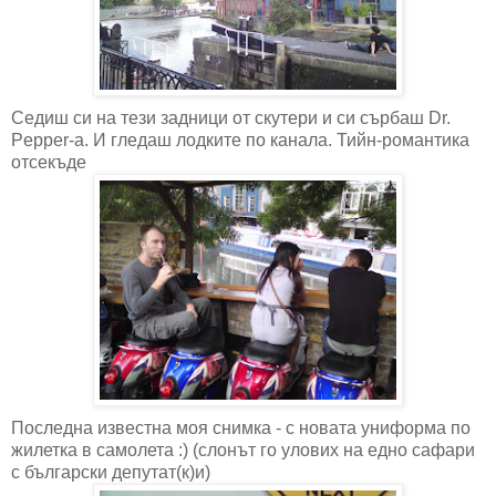
Седиш си на тези задници от скутери и си сърбаш Dr.
Pepper-а. И гледаш лодките по канала. Тийн-романтика
отсекъде
Последна известна моя снимка - с новата униформа по
жилетка в самолета :) (слонът го улових на едно сафари
с български депутат(к)и)