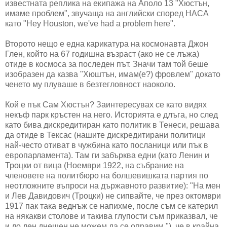
известната реплика на екипажа на Аполо 13 "Хюстън,
имаме проблем", звучаща на английски според НАСА
като "Hey Houston, we've had a problem here".
Второто нещо е една карикатура на космонавта Джон
Глен, който на 67 годишна възраст (ако не се лъжа)
отиде в космоса за последен път. Значи там той беше
изобразен да казва "Хюштън, имам(е?) фровлем" докато
ченето му плуваше в безтегловност наоколо.
Кой е пък Сам Хюстън? Заинтересувах се като видях
некъф парк кръстен на него. Историята е длъга, но след
като бива дискредитиран като политик в Тенеси, решава
да отиде в Тексас (нашите дискредитирани политици
най-често отиват в чужбина като посланици или пък в
европарламента). Там ги забърква едни (като Ленин и
Троцки от вица (Ноември 1922, на събрание на
членовете на политбюро на болшевишката партия по
неотложните въпроси на държавното развитие): "На мен
и Лев Давидович (Троцки) не сипвайте, че през октомври
1917 пак така веднъж се напихме, после съм се катерил
на някакви столове и такива глупости съм приказвал, че
и до ден днешен не можем да се оправим."), че в крайна