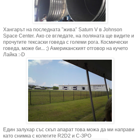
Хангарът на последната "жива" Saturn V в Johnson
Space Center. Ако се вгледате, на поляната ще видите и
прочутите тексаски говеда с големи рога. Космически
говеда, може би... ;) Американският отговор на кучето
Лайка :-D
Един залухар със скъп апарат това можа да ми направи
като снимка с колегите R2D2 и C-3PO