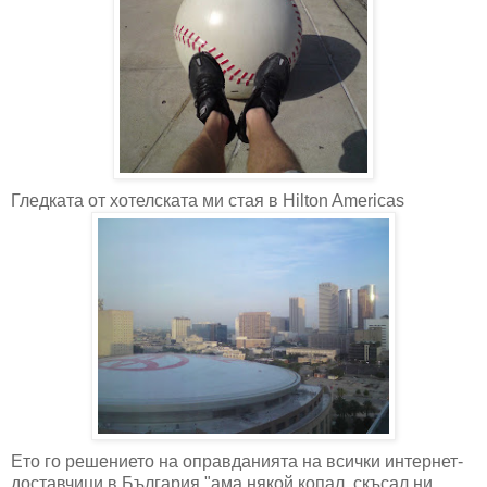
Гледката от хотелската ми стая в Hilton Americas
Ето го решението на оправданията на всички интернет-
доставчици в България "ама някой копал, скъсал ни