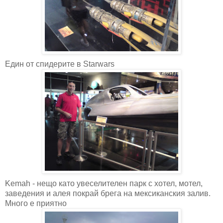
Един от спидерите в Starwars
Kemah - нещо като увеселителен парк с хотел, мотел,
заведения и алея покрай брега на мексиканския залив.
Много е приятно