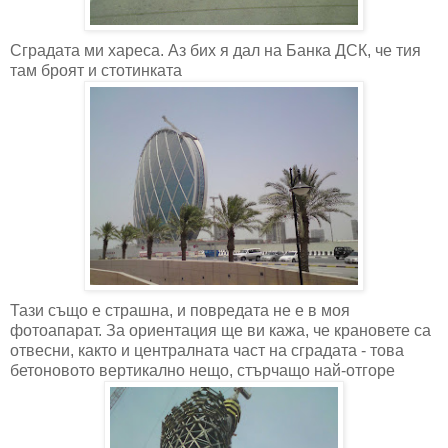
Сградата ми хареса. Аз бих я дал на Банка ДСК, че тия
там броят и стотинката
Тази също е страшна, и повредата не е в моя
фотоапарат. За ориентация ще ви кажа, че крановете са
отвесни, както и централната част на сградата - това
бетоновото вертикално нещо, стърчащо най-отгоре