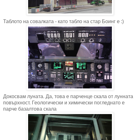
Таблото на совалката - като табло на стар Боинг е :)
Докосвам луната. Да, това е парченце скала от лунната
повърхност. Геологически и химически погледнато е
парче базалтова скала