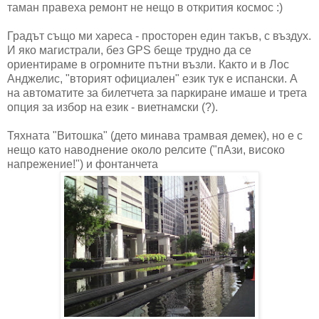
таман правеха ремонт не нещо в открития космос :)
Градът също ми хареса - просторен един такъв, с въздух.
И яко магистрали, без GPS беще трудно да се
ориентираме в огромните пътни възли. Както и в Лос
Анджелис, "вторият официален" език тук е испански. А
на автоматите за билетчета за паркиране имаше и трета
опция за избор на език - виетнамски (?).
Тяхната "Витошка" (дето минава трамвая демек), но е с
нещо като наводнение около релсите ("пАзи, високо
напрежение!") и фонтанчета