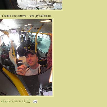
 Главно над земята - като дубайското.
Т
VANKATA.BE
В
14:30