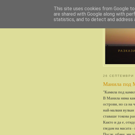
This site uses cookies from Google to 
are shared with Google along with per
statistics, and to detect and address 
РАЗКАЗ
26 СЕПТЕМВРИ
Манила под 
"Камила под камил
В Манила няма как
острови, но са на 
най-малкия вулкан 
ставаше токова ра
Както и да е, отид
гледам на масата -
После, обаче, ми д