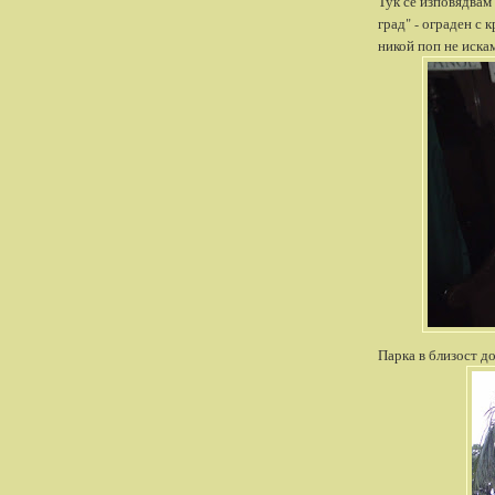
Тук се изповядвам 
град" - ограден с 
никой поп не искам
Парка в близост до