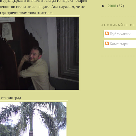
в една църква в Манила в така да го нарека "стария
2008
(37)
крепостни стени от испанците. Ама наужким, че не
►
 да причинявам това наистина...
АБОНИРАЙТЕ СЕ
Публикации
Коментари
 стария град