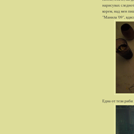
нарисувах следното
корем, над мен пиш
"Манила '09", вдяс
Една от тези риби 