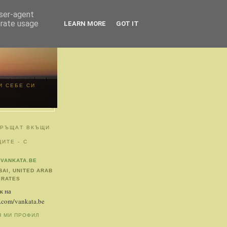
user-agent
erate usage
LEARN MORE
GOT IT
И СЕБЕ СИ
ВРЪЩАТ ВКЪЩИ
ИТЕ - С
VANKATA.BE
BAI, UNITED ARAB
IRATES
ж на
.com/vankata.be
Я МИ ПРОФИЛ