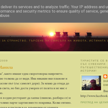
deliver its services and to analyze traffic. Your IP address and 
formance and security metrics to ensure quality of service, gen
abuse.
ADVENTURE LIVE
И ЗА СТРАНСТВО, ТЪРСЕНЕ НА СМИСЪЛА НА ЖИВОТА, ИСТИНАТА 
 2009
ТУРИСТИТЕ СЕ 
СЪС СУВЕНИРИ.
Манила
ПЪТЕШЕСТВЕНИЦ
ИСТОРИИ!
а", както имаше една скороговорка навремето.
во толкова да се види. Има някакви яки плажове и
DU
часове път (със самолет дори). За млако да отида до
EM
в света, но бях доста уморен от полета и не мис е
Ви
но.
http://www.facebook
ох в един ресторант да хапна (свинско, разбира се) и
 голямо парче хартия вместо покривка. Колко евтино.
ПРЕГЛЕД НА ЦЕЛИ
адоха и пастели и аз, вдънновен от храната,