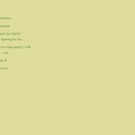
ntdown
анила
ъде да идете
 прииграе на...
ота така както той
– на ...
ри 8
инуич