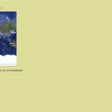
АС
а за уголемяване
А