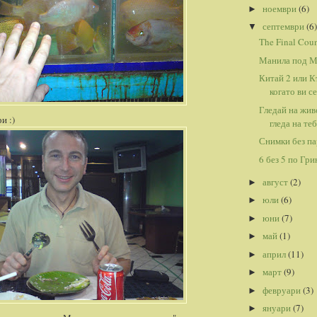
ноември
(6)
►
септември
(6)
▼
The Final Cou
Манила под М
Китай 2 или К
когато ви се
Гледай на жив
и :)
гледа на теб 
Снимки без па
6 без 5 по Гр
август
(2)
►
юли
(6)
►
юни
(7)
►
май
(1)
►
април
(11)
►
март
(9)
►
февруари
(3)
►
януари
(7)
►