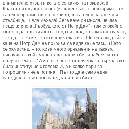
внимателно отвън и когато се качих на покрива й.
Красота и внушителност (извинете, че се повтарям) – то
са едни орнаменти на покриво, то са едни парапети и
стълбища... цяла махала! Сега вече си мисля, че има
нещо вярно в „Гърбушкото от Нотр Дам“ - там спокойно
можеш да прескачаш от свод на свод, от камък-на камък,
така да се каже... като в приказка си е. Ще гледам да й се
кача на Нотр Дам на покрива да видя как е там.. :) Като
се замислиш – толкова много орнаменти на такава
височина – кой смирен християнин би ги забелязал от
долу, от земята? Ама на- явно католическата църква си е
била институция с голямо И, а и колко пари са
потрошили - не е истина... Пък то да е само една
катедрала, пък само катедралите да бяха...