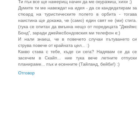
Ти пък все ще намерищ начин да ме окуражиш, хихи ;)
Думите ти ме навеждат на идея - да се кандидатирам за
стюард на туристическите полето в орбита - тогава
наистина ще докажа, че (само) един свят не (ми) стига.
(тука се опитах да вмъкна нещо от поредицата "Джеймс
Бонд", заради джеймсбондовския ми телефон е;)
И нали знаеш, че в повечето случаи пътуването си
струва повече от крайната цел... :)
Какво става с тебе, къде си сега? Надявам се да се
засечем в Скайп... ние тука вече летните отпуски
планираме... пък и есенните (Тайланд, бейби!) :)
Отговор