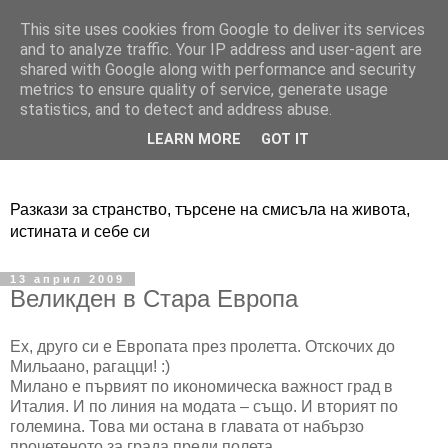
This site uses cookies from Google to deliver its services
Adventure Live
and to analyze traffic. Your IP address and user-agent are
shared with Google along with performance and security
metrics to ensure quality of service, generate usage
statistics, and to detect and address abuse.
LEARN MORE
GOT IT
Разкази за странство, търсене на смисъла на живота,
истината и себе си
13 април 2009
Великден в Стара Европа
Ех, друго си е Европата през пролетта. Отскочих до
Мильаано, рагацци! :)
Милано е първият по икономическа важност град в
Италия. И по линия на модата – също. И вторият по
големина. Това ми остана в главата от набързо
прочетеното за града преди полета.