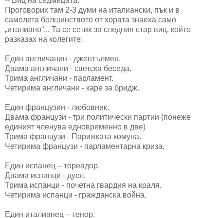
-- Виц на седмицата:
Проговорих там 2-3 думи на италиански, пък и в
самолета болшинството от хората знаеха само
„италиано“... Та се сетих за следния стар виц, който
разказах на колегите:
Един англичанин - джентълмен.
Двама англичани - светска беседа.
Трима англичани - парламент.
Четирима англичани - каре за бридж.
Един французин - любовник.
Двама французи - три политически партии (понеже
единият членува едновременно в две)
Трима французи - Парижката комуна.
Четирима французи - парламентарна криза.
Един испанец – тореадор.
Двама испанци - дуел.
Трима испанци - почетна гвардия на краля.
Четирима испанци - гражданска война.
Един италианец – тенор.