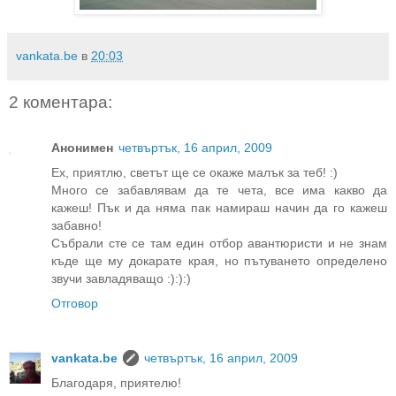
vankata.be
в
20:03
2 коментара:
Анонимен
четвъртък, 16 април, 2009
Eх, приятлю, светът ще се окаже малък за теб! :)
Много се забавлявам да те чета, все има какво да
кажеш! Пък и да няма пак намираш начин да го кажеш
забавно!
Събрали сте се там един отбор авантюристи и не знам
къде ще му докарате края, но пътуването определено
звучи завладяващо :):):)
Отговор
vankata.be
четвъртък, 16 април, 2009
Благодаря, приятелю!