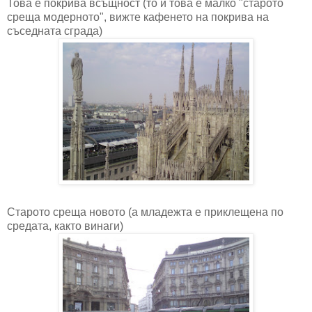
Това е покрива всъщност (то и това е малко "старото
среща модерното", вижте кафенето на покрива на
съседната сграда)
Старото среща новото (а младежта е приклещена по
средата, както винаги)