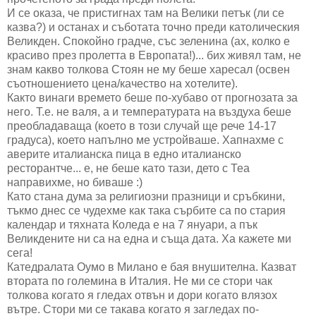
И се оказа, че пристигнах там на Велики петък (ли се
казва?) и останах и съботата точно преди католическия
Великден. Спокойно градче, със зеленина (ах, колко е
красиво през пролетта в Европата!)... бих живял там, не
знам какво толкова Стоян не му беше харесал (освен
съотношението цена/качество на хотелите).
Както винаги времето беше по-хубаво от прогнозата за
него. Т.е. не валя, а и температурата на въздуха беше
преобладаваща (което в този случай ще рече 14-17
градуса), което напълно ме устройваше. Хапнахме с
аверите италианска пица в едно италианско
ресторантче... е, не беше като тази, дето с Теа
направихме, но биваше :)
Като стана дума за религиозни празници и сръбкини,
тъкмо днес се чудехме как така сърбите са по стария
календар и тяхната Коледа е на 7 януари, а пък
Великдените ни са на една и съща дата. Ха кажете ми
сега!
Катедралата Оумо в Милано е бая внушителна. Казват
втората по големина в Италия. Не ми се стори чак
толкова когато я гледах отвън и дори когато влязох
вътре. Стори ми се такава когато я загледах по-