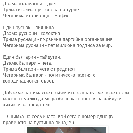
Двама италианци – дует.
Трима италианци - опера на турне.
Четирима италианци – мафия.
Един руснак – пияница.
Двама руснаци - колектив.
Трима руснаци - първична партийна организация.
Четирима руснаци - пет милиона подписа за мир.
Един българин - хайдутин.
Двама българи – чета.
Трима българи - чета с предател.
Четирима българи - политическа партия с
координационен съвет.
Добре че пак имахме сръбкиня в екипажа, че поне някой
малко от малко да ме разбере като говоря за хайдути,
хихих, и за предатели.
-- Снимка на седмицата: Кой сега е номер едно (в
правенето на пустинна пица)?!:)